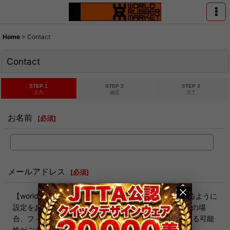
Home
>
Contact
Contact
STEP 1
STEP 2
STEP 3
入力
確認
完了
お名前
[
必須
]
メールアドレス
[
必須
]
【worldrubber@gmail.com】からのメールを受信できるように
設定をお願いします。docomo,icloudのメールをご利用の場
合、フィルタにかかりやすく迷惑メールとして処理される可能
性がございます。お間違いないようご記入ください。