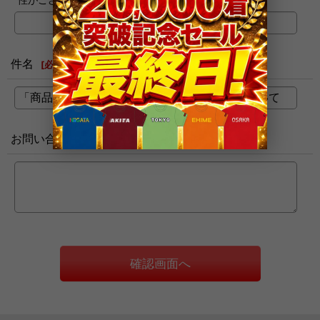
件名
[
必須
]
お問い合わせ内容
[
必須
]
確認画面へ