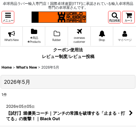
卓球用品ラバー輸入専門店！国際卓球連盟[ITTF]に承認されている輸入卓球用品
専門の卓球屋さんです。
メニュー
商品検索
カート
★商品
overseas
What's New
Rubber
Shop
マイページ
★Products
customer
クーポン使用法
レビュー制度
/
レビュー投稿
Home
>
What's New
>
2026年5月
2026年5月
1
件
2026
05
05
年
月
日
【試打】堀優美コーチ｜アンチの常識を破壊する「止まる・打
てる」の衝撃！｜Black Out