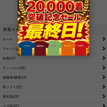
What's New
新着カテゴリ
セール
ラケット試打
粘着試打
テンション試打
超極薄/極薄試打
表ソフト試打
変化表試打
ツブ高試打