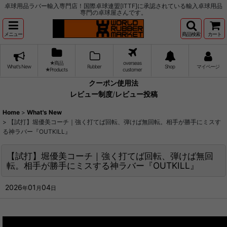
卓球用品ラバー輸入専門店！国際卓球連盟[ITTF]に承認されている輸入卓球用品
専門の卓球屋さんです。
メニュー
商品検索
カート
★商品
overseas
What's New
Rubber
Shop
マイページ
★Products
customer
クーポン使用法
レビュー制度
/
レビュー投稿
Home
>
What's New
>
【試打】堀優美コーチ｜強く打てば回転、弾けば無回転。相手が勝手にミスす
る神ラバー『OUTKILL』
【試打】堀優美コーチ｜強く打てば回転、弾けば無回
転。相手が勝手にミスする神ラバー『OUTKILL』
2026
01
04
年
月
日