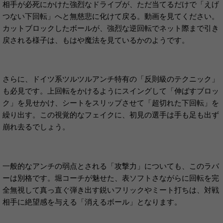
相手が必死にかけた強烈なドライブが、ただ当てるだけで「えげ
つない下回転」へと無慈悲に化けて戻る。動画を見てください。
カットブロックしたボールが、強烈な逆回転でネット際まで引き
戻される様子は、もはや魔法を見ているかのようです。
さらに、ドイツ系ツルツルアンチ特有の「反則級のテクニック」
も必見です。上回転をかけるようにスイングして「伸ばすブロッ
ク」を見せかけ、シートをスリップさせて「超切れた下回転」を
繰り出す。この視覚的なフェイクに、初見の選手は手も足も出ず
崩れ去るでしょう。
一般的なアンチの弱点とされる「攻撃力」についても、このラバ
ーは別格です。堀コーチが魅せた、表ソフトさながらに回転を完
全無視して真っ直ぐ弾き出す鋭いフリックやミート打ちは、対戦
相手に絶望感を与える「消えるボール」となります。