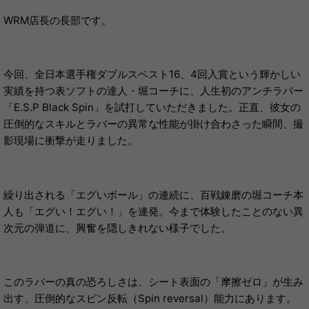
WRM店長の長部です。
今回、全日本選手権ダブルスベスト16、4回入賞という輝かしい
実績を持つ表ソフトの達人・堀コーチに、人生初のアンチラバー
「E.S.P Black Spin」を試打していただきました。正直、彼女の
圧倒的なスキルとラバーの異常な性能が掛け合わさった瞬間、撮
影現場に衝撃が走りました。
繰り出される「エグいボール」の連続に、百戦錬磨の堀コーチ本
人も「エグい！エグい！」を連発。今まで体験したことのない異
次元の弾道に、興奮を隠しきれない様子でした。
このラバーの真の恐ろしさは、シート表面の「摩擦ゼロ」が生み
出す、圧倒的なスピン反転（Spin reversal）能力にあります。